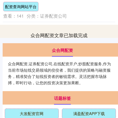
推出最新商品「POP....
配资查询网站平台
查看：
141
分类：
证券配资公司
众合网配资文章已加载完成
众合网配资
众合网配资,证券配资公司,在线配资开户,炒股配资服务,作为
当前市场短线交易领域的佼佼者，我们提供的策略与融资服
务，精准契合了短线投资者的敏锐需求。灵活把握市场脉
搏，即时行动，让您的投资决策更加果断。
话题标签
大发配资官网
满盈配资APP下载