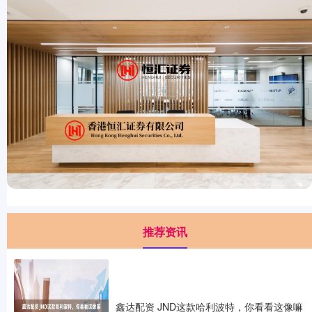
推荐资讯
鑫达配资 JND这款哈利波特，你看看这像嘛