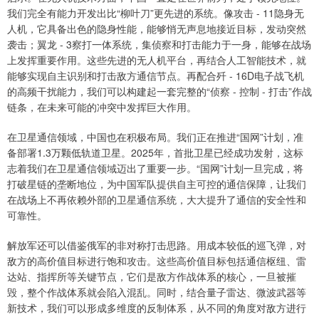
我们完全有能力开发出比“柳叶刀”更先进的系统。像攻击 - 11隐身无
人机，它具备出色的隐身性能，能够悄无声息地接近目标，发动突然
袭击；翼龙 - 3察打一体系统，集侦察和打击能力于一身，能够在战场
上发挥重要作用。这些先进的无人机平台，再结合人工智能技术，就
能够实现自主识别和打击敌方通信节点。再配合歼 - 16D电子战飞机
的高频干扰能力，我们可以构建起一套完整的“侦察 - 控制 - 打击”作战
链条，在未来可能的冲突中发挥巨大作用。
在卫星通信领域，中国也在积极布局。我们正在推进“国网”计划，准
备部署1.3万颗低轨道卫星。2025年，首批卫星已经成功发射，这标
志着我们在卫星通信领域迈出了重要一步。“国网”计划一旦完成，将
打破星链的垄断地位，为中国军队提供自主可控的通信保障，让我们
在战场上不再依赖外部的卫星通信系统，大大提升了通信的安全性和
可靠性。
解放军还可以借鉴俄军的非对称打击思路。用成本较低的巡飞弹，对
敌方的高价值目标进行饱和攻击。这些高价值目标包括通信枢纽、雷
达站、指挥所等关键节点，它们是敌方作战体系的核心，一旦被摧
毁，整个作战体系就会陷入混乱。同时，结合量子雷达、微波武器等
新技术，我们可以形成多维度的反制体系，从不同的角度对敌方进行