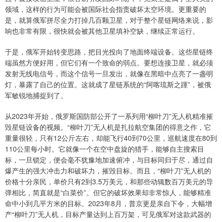
领域，这样的行为可能会被国际社会指责破坏太空环境。更重要的
是，就算俄军拼尽全力打掉几百颗卫星，对于整个星链网络来说，影
响也非常有限，很快就会被其他卫星填补空缺，继续正常运行。
于是，俄军开始转变思路，把目光投向了地面终端设备。这些星链终
端虽然方便好用，但它们有一个致命的弱点。要想连接卫星，就必须
发射无线电信号，而这个信号一旦发出，就像在黑暗中点亮了一盏明
灯，暴露了自己的位置。这就成了星链系统的“阿喀琉斯之踵”，被俄
军敏锐地捕捉到了。
从2023年开始，俄罗斯国防部公开了一系列用“柳叶刀”无人机精准摧
毁星链设备的视频。“柳叶刀”无人机是扎拉航空集团的得意之作，它
重量很轻，只有12公斤左右，却能飞行40到70公里，巡航速度在80到
110公里每小时。它就像一个在空中盘旋的猎手，能够自主搜索目
标，一旦锁定，便会毫不犹豫地加速俯冲，与目标同归于尽，通过自
爆产生的强大冲击力和破坏力，摧毁目标。而且，“柳叶刀”无人机的
价格十分亲民，单价只有2到3.5万美元，和那些动辄数百万美元的导
弹相比，简直就是“白菜价”。但它的破坏效果却非常惊人，能够精准
命中小到几平方米的目标。2023年8月，普京更是亲自下令，大幅增
产“柳叶刀”无人机，目标产量达到上百万架，可见俄军对这款武器的