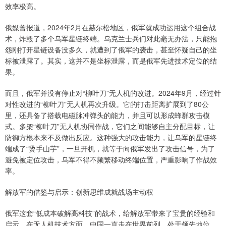
效率极高。
俄媒曾报道，2024年2月在赫尔松地区，俄军就成功运用这个组合战
术，炸毁了多个乌军星链终端。乌克兰士兵们对此毫无办法，只能抱
怨刚打开星链设备没多久，就遭到了俄军的袭击，甚至怀疑自己的坐
标被泄露了。其实，这并不是坐标泄露，而是俄军先进技术定位的结
果。
而且，俄军并没有停止对“柳叶刀”无人机的改进。2024年9月，经过针
对性改进的“柳叶刀”无人机再次升级。它的打击距离扩展到了80公
里，还具备了搭载电磁脉冲弹头的能力，并且可以形成蜂群攻击模
式。多架“柳叶刀”无人机协同作战，它们之间能够自主分配目标，让
防御方根本来不及做出反应。这种强大的攻击能力，让乌军的星链终
端成了“烫手山芋”，一旦开机，就等于向俄军发出了攻击信号，为了
避免被定位攻击，乌军不得不频繁移动终端位置，严重影响了作战效
率。
解放军的借鉴与启示：创新思维成就战场主动权
俄军这套“低成本破解高科技”的战术，给解放军带来了宝贵的经验和
启示。在无人机技术方面，中国一直走在世界前列，处于领先地位。