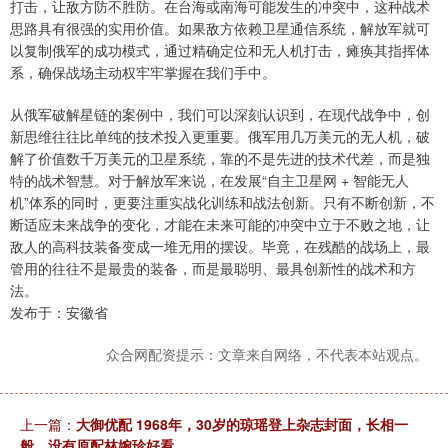
打击，让敌方防不胜防。在台海或南海可能发生的冲突中，这种战术
思路具有很强的实用价值。如果敌方依赖卫星通信系统，解放军就可
以复制俄军的成功模式，通过精确定位和无人机打击，瘫痪其指挥体
系，确保战场主动权牢牢掌握在我们手中。
从俄军破解星链的案例中，我们可以深刻认识到，在现代战争中，创
新思维往往比单纯的技术投入更重要。俄军用几万美元的无人机，破
解了价值数千万美元的卫星系统，靠的不是先进的技术代差，而是独
特的战术智慧。对于解放军来说，在发展“自主卫星网 + 智能无人
机”体系的同时，更要注重实战化训练和战法创新。只有不断创新，不
断适应未来战争的变化，才能在未来可能的冲突中立于不败之地，让
敌人的高科技装备变成一堆无用的摆设。毕竟，在残酷的战场上，最
管用的往往不是最贵的装备，而是最聪明、最具创新性的战术和方
法。
发布于：安徽省
众合网配资提示：文章来自网络，不代表本站观点。
上一篇：
大御优配 1968年，30岁的琼瑶登上杂志封面，长相一
般，没有原配林婉珍好看