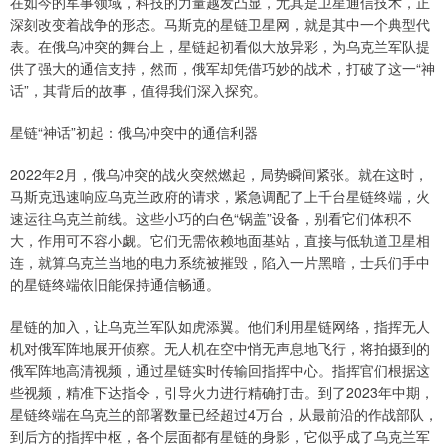
在如今的军事领域，科技的力量越发凸显，尤其是卫星通信技术，正
深刻改变着战争的形态。马斯克的星链卫星网，就是其中一个典型代
表。在俄乌冲突的舞台上，星链起初看似大放异彩，为乌克兰军队提
供了强大的通信支持，然而，俄军却凭借巧妙的战术，打破了这一“神
话”，其背后的故事，值得我们深入探究。
星链“神话”初起：俄乌冲突中的通信利器
2022年2月，俄乌冲突的战火突然燃起，局势瞬间紧张。就在这时，
马斯克迅速响应乌克兰政府的请求，紧急调配了上千台星链终端，火
速运往乌克兰前线。这些小巧的白色“锅盖”设备，别看它们体积不
大，作用可不容小觑。它们无需依赖地面基站，直接与低轨道卫星相
连，就算乌克兰当地的电力系统被摧毁，陷入一片黑暗，士兵们手中
的星链终端依旧能保持通信畅通。
星链的加入，让乌克兰军队如虎添翼。他们利用星链网络，指挥无人
机对俄军阵地展开侦察。无人机在空中悄无声息地飞行，将拍摄到的
俄军阵地高清视频，通过星链实时传输回指挥中心。指挥官们根据这
些视频，精准下达指令，引导火力进行精确打击。到了2023年中期，
星链终端在乌克兰的部署数量已经超过4万台，从最前沿的作战部队，
到后方的指挥中枢，各个层面都有星链的身影，它似乎成了乌克兰军