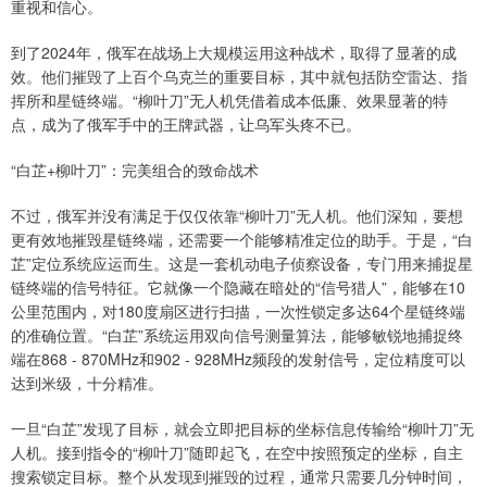
重视和信心。
到了2024年，俄军在战场上大规模运用这种战术，取得了显著的成
效。他们摧毁了上百个乌克兰的重要目标，其中就包括防空雷达、指
挥所和星链终端。“柳叶刀”无人机凭借着成本低廉、效果显著的特
点，成为了俄军手中的王牌武器，让乌军头疼不已。
“白芷+柳叶刀”：完美组合的致命战术
不过，俄军并没有满足于仅仅依靠“柳叶刀”无人机。他们深知，要想
更有效地摧毁星链终端，还需要一个能够精准定位的助手。于是，“白
芷”定位系统应运而生。这是一套机动电子侦察设备，专门用来捕捉星
链终端的信号特征。它就像一个隐藏在暗处的“信号猎人”，能够在10
公里范围内，对180度扇区进行扫描，一次性锁定多达64个星链终端
的准确位置。“白芷”系统运用双向信号测量算法，能够敏锐地捕捉终
端在868 - 870MHz和902 - 928MHz频段的发射信号，定位精度可以
达到米级，十分精准。
一旦“白芷”发现了目标，就会立即把目标的坐标信息传输给“柳叶刀”无
人机。接到指令的“柳叶刀”随即起飞，在空中按照预定的坐标，自主
搜索锁定目标。整个从发现到摧毁的过程，通常只需要几分钟时间，