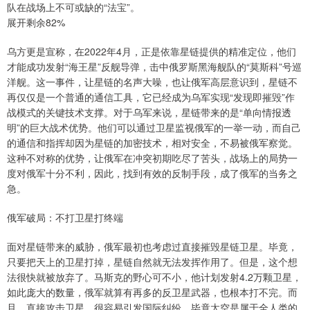
队在战场上不可或缺的“法宝”。
展开剩余82%
乌方更是宣称，在2022年4月，正是依靠星链提供的精准定位，他们
才能成功发射“海王星”反舰导弹，击中俄罗斯黑海舰队的“莫斯科”号巡
洋舰。这一事件，让星链的名声大噪，也让俄军高层意识到，星链不
再仅仅是一个普通的通信工具，它已经成为乌军实现“发现即摧毁”作
战模式的关键技术支撑。对于乌军来说，星链带来的是“单向情报透
明”的巨大战术优势。他们可以通过卫星监视俄军的一举一动，而自己
的通信和指挥却因为星链的加密技术，相对安全，不易被俄军察觉。
这种不对称的优势，让俄军在冲突初期吃尽了苦头，战场上的局势一
度对俄军十分不利，因此，找到有效的反制手段，成了俄军的当务之
急。
俄军破局：不打卫星打终端
面对星链带来的威胁，俄军最初也考虑过直接摧毁星链卫星。毕竟，
只要把天上的卫星打掉，星链自然就无法发挥作用了。但是，这个想
法很快就被放弃了。马斯克的野心可不小，他计划发射4.2万颗卫星，
如此庞大的数量，俄军就算有再多的反卫星武器，也根本打不完。而
且，直接攻击卫星，很容易引发国际纠纷，毕竟太空是属于全人类的