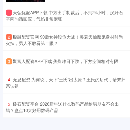
​天弘优配APP下载 中方出手制裁后，不到24小时，汉奸石
1
平两句话回应，气焰非常嚣张
​股融配资官网 90后女神段位大战！美若天仙魔鬼身材时尚
2
火辣，男人不敢看第二眼？
​聚富人配资APP下载 焦煤昨日下跌，下方空间相对有限
3
​无息配资 为何说，天下“王氏”出太原？王氏的后代，请来归
4
宗认祖
​砖石配资平台 2026新年送什么数码产品给男朋友不会出
5
错？盘点10大好用数码产品