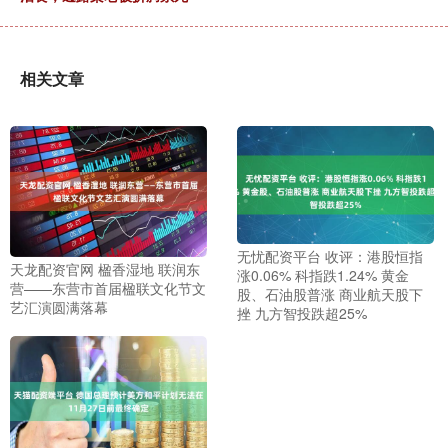
相关文章
无忧配资平台 收评：港股恒指
天龙配资官网 楹香湿地 联润东
涨0.06% 科指跌1.24% 黄金
营——东营市首届楹联文化节文
股、石油股普涨 商业航天股下
艺汇演圆满落幕
挫 九方智投跌超25%