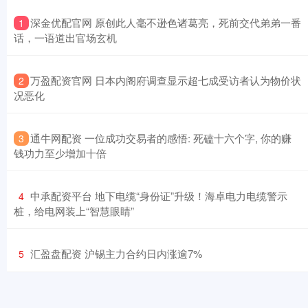
​深金优配官网 原创此人毫不逊色诸葛亮，死前交代弟弟一番
1
话，一语道出官场玄机
​万盈配资官网 日本内阁府调查显示超七成受访者认为物价状
2
况恶化
​通牛网配资 一位成功交易者的感悟: 死磕十六个字, 你的赚
3
钱功力至少增加十倍
​中承配资平台 地下电缆“身份证”升级！海卓电力电缆警示
4
桩，给电网装上“智慧眼睛”
​汇盈盘配资 沪锡主力合约日内涨逾7%
5