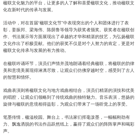
楹联文化魅力的平台，让更多的人了解和喜爱楹联文化，推动楹联文
化在新时代的传承与发展。
活动中，对在首届“楹联文化节”中表现突出的个人和团体进行了表
彰，姜振邦、梁海伟、陈荫鲁等领导为获奖者颁奖。获奖者在楹联创
作、书法展示等方面展现出了卓越的才华和精湛的技艺，为弘扬楹联
文化作出了积极贡献。他们的获奖不仅是对个人努力的肯定，更是对
楹联文化传承与发展的有力推动。
在楹联吟诵环节，演员们声情并茂地朗诵着经典楹联，将楹联的韵律
美和意境美展现得淋漓尽致，让观众们仿佛穿越时空，感受到了古人
的智慧和情怀。
戏曲表演则将楹联文化与地方戏曲相结合，演员们精湛的演技和优美
的唱腔，让观众们领略到了传统戏曲的独特魅力。音乐表演，悠扬的
旋律与楹联的意境相得益彰，为观众们带来了一场听觉上的享受。
笔墨传情，楹溢校园。舞台上，书法家们挥毫泼墨，一幅幅刚劲有
力、飘逸洒脱的书法作品跃然纸上，赢得了观众们的阵阵掌声和喝彩
声。