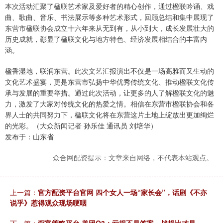
本次活动汇聚了楹联艺术家及爱好者的精心创作，通过楹联吟诵、戏
曲、歌曲、音乐、书法展示等多种艺术形式，回顾总结和集中展现了
东营市楹联协会成立十六年来从无到有，从小到大，成长发展壮大的
历史成就，彰显了楹联文化与地方特色、经济发展相结合的丰富内
涵。
楹香湿地，联润东营。此次文艺汇报演出不仅是一场高雅而又生动的
文化艺术盛宴，更是东营市弘扬中华优秀传统文化、推动楹联文化传
承与发展的重要举措。通过此次活动，让更多的人了解楹联文化的魅
力，激发了大家对传统文化的热爱之情。相信在东营市楹联协会和各
界人士的共同努力下，楹联文化将在东营这片土地上绽放出更加绚烂
的光彩。（大众新闻记者 孙乐佳 通讯员 刘培华）
发布于：山东省
众合网配资提示：文章来自网络，不代表本站观点。
上一篇：
官方配资平台官网 四个女人一场“家长会”，话剧《不亦
说乎》惹得观众现场哽咽
下一篇：
深富策略平台 美团Q3：亏损不是答案，战损比才是——