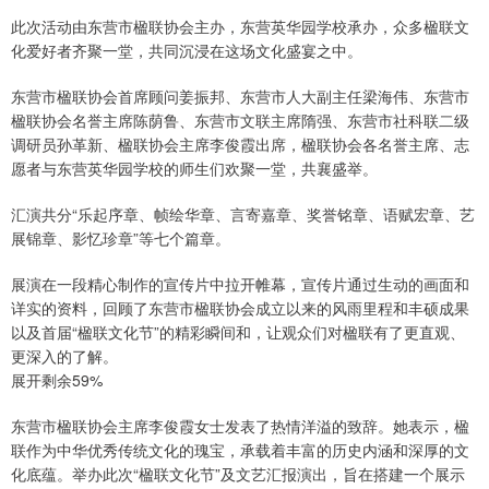
此次活动由东营市楹联协会主办，东营英华园学校承办，众多楹联文
化爱好者齐聚一堂，共同沉浸在这场文化盛宴之中。
东营市楹联协会首席顾问姜振邦、东营市人大副主任梁海伟、东营市
楹联协会名誉主席陈荫鲁、东营市文联主席隋强、东营市社科联二级
调研员孙革新、楹联协会主席李俊霞出席，楹联协会各名誉主席、志
愿者与东营英华园学校的师生们欢聚一堂，共襄盛举。
汇演共分“乐起序章、帧绘华章、言寄嘉章、奖誉铭章、语赋宏章、艺
展锦章、影忆珍章”等七个篇章。
展演在一段精心制作的宣传片中拉开帷幕，宣传片通过生动的画面和
详实的资料，回顾了东营市楹联协会成立以来的风雨里程和丰硕成果
以及首届“楹联文化节”的精彩瞬间和，让观众们对楹联有了更直观、
更深入的了解。
展开剩余59%
东营市楹联协会主席李俊霞女士发表了热情洋溢的致辞。她表示，楹
联作为中华优秀传统文化的瑰宝，承载着丰富的历史内涵和深厚的文
化底蕴。举办此次“楹联文化节”及文艺汇报演出，旨在搭建一个展示