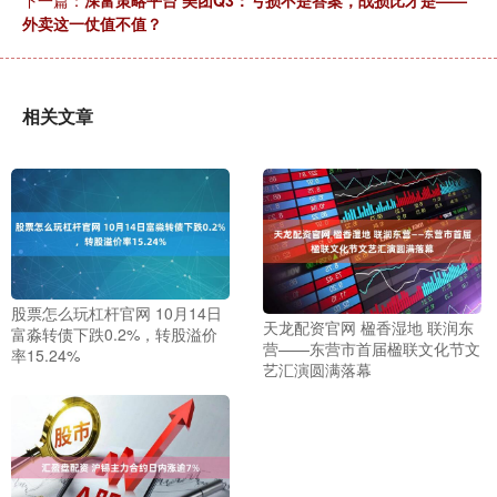
外卖这一仗值不值？
相关文章
股票怎么玩杠杆官网 10月14日
天龙配资官网 楹香湿地 联润东
富淼转债下跌0.2%，转股溢价
营——东营市首届楹联文化节文
率15.24%
艺汇演圆满落幕