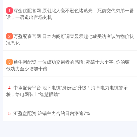
​深金优配官网 原创此人毫不逊色诸葛亮，死前交代弟弟一番
1
话，一语道出官场玄机
​万盈配资官网 日本内阁府调查显示超七成受访者认为物价状
2
况恶化
​通牛网配资 一位成功交易者的感悟: 死磕十六个字, 你的赚
3
钱功力至少增加十倍
​中承配资平台 地下电缆“身份证”升级！海卓电力电缆警示
4
桩，给电网装上“智慧眼睛”
​汇盈盘配资 沪锡主力合约日内涨逾7%
5