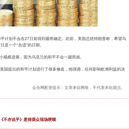
平计划不会在27日前得到最终确定。此前，美国总统特朗普称，希望乌
日是一个“合适”的日期。
规模进展，因为乌克兰的和平不会一蹴而就。
美国提出的和平计划进行了很多修改，他强调，任何影响欧洲利益的决
众合网配资提示：文章来自网络，不代表本站观点。
剧《不亦说乎》惹得观众现场哽咽