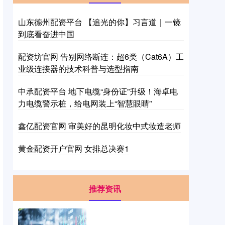
山东德州配资平台 【追光的你】习言道｜一镜
到底看奋进中国
配资坊官网 告别网络断连：超6类（Cat6A）工
业级连接器的技术科普与选型指南
中承配资平台 地下电缆“身份证”升级！海卓电
力电缆警示桩，给电网装上“智慧眼睛”
鑫亿配资官网 审美好的昆明化妆中式妆造老师
黄金配资开户官网 女排总决赛1
推荐资讯