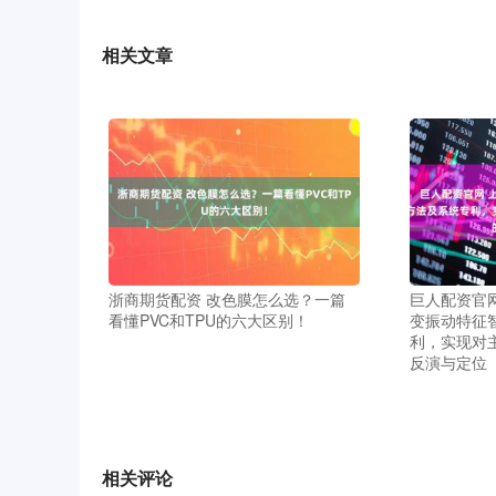
相关文章
浙商期货配资 改色膜怎么选？一篇
巨人配资官
看懂PVC和TPU的六大区别！
变振动特征
利，实现对
反演与定位
相关评论