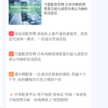
万盈配资官网 日本内阁府调
查显示超七成受访者认为物价
状况恶化
​深金优配官网 原创此人毫不逊色诸葛亮，死前
1
交代弟弟一番话，一语道出官场玄机
​万盈配资官网 日本内阁府调查显示超七成受访
2
者认为物价状况恶化
​通牛网配资 一位成功交易者的感悟: 死磕十六
3
个字, 你的赚钱功力至少增加十倍
​中承配资平台 地下电缆“身份证”升级！海卓电
4
力电缆警示桩，给电网装上“智慧眼睛”