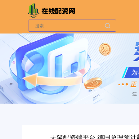
天猫配资端平台 德国总理预计